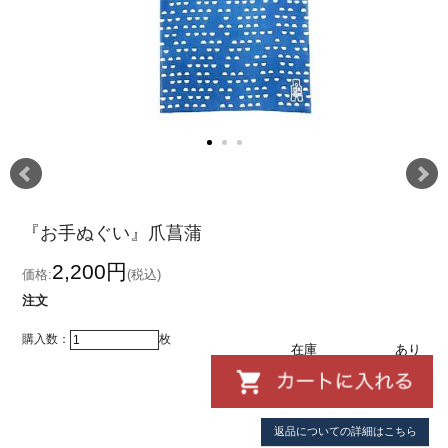
『お手ぬぐい』爪菖蒲
2,200円
価格:
(税込)
注文
購入数：
枚
在庫
あり
返品についての詳細はこちら