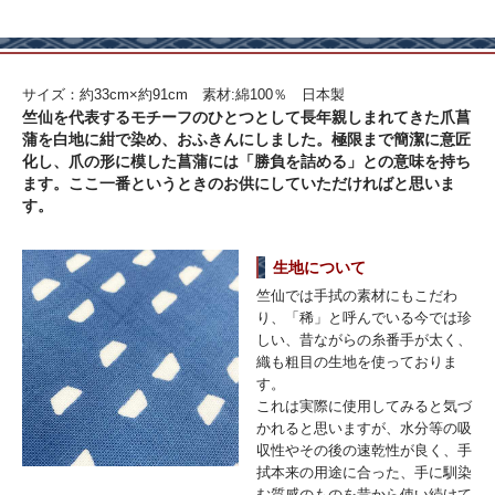
サイズ：約33cm×約91cm 素材:綿100％ 日本製
竺仙を代表するモチーフのひとつとして長年親しまれてきた爪菖
蒲を白地に紺で染め、おふきんにしました。極限まで簡潔に意匠
化し、爪の形に模した菖蒲には「勝負を詰める」との意味を持ち
ます。ここ一番というときのお供にしていただければと思いま
す。
生地について
竺仙では手拭の素材にもこだわ
り、「稀」と呼んでいる今では珍
しい、昔ながらの糸番手が太く、
織も粗目の生地を使っておりま
す。
これは実際に使用してみると気づ
かれると思いますが、水分等の吸
収性やその後の速乾性が良く、手
拭本来の用途に合った、手に馴染
む質感のものを昔から使い続けて