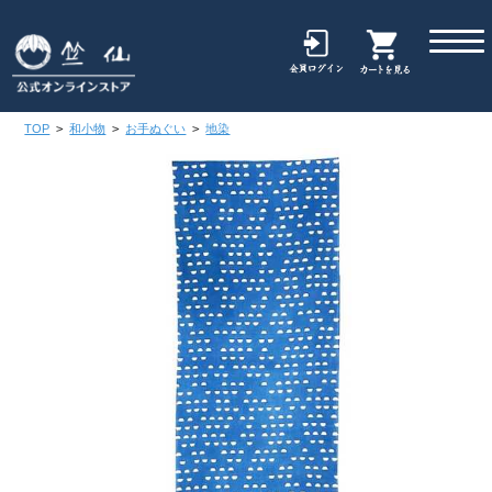
TOP
>
和小物
>
お手ぬぐい
>
地染