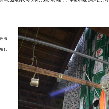
分等の吸収性やその後の速乾性が良く、手拭本来の用途に合っ
色法
醸し