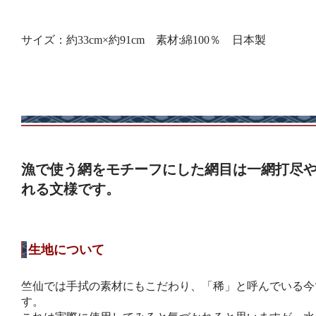
サイズ：約33cm×約91cm 素材:綿100％ 日本製
漁で使う網をモチーフにした網目は一網打尽
れる文様です。
生地について
竺仙では手拭の素材にもこだわり、「稀」と呼んでいる今
す。