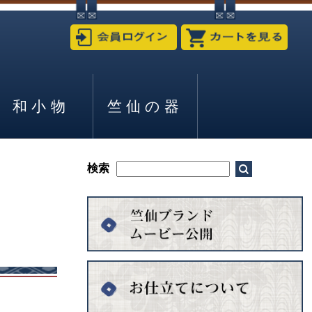
和小物
竺仙の器