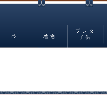
プレタ
帯
着物
子供