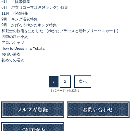
6月 半幅帯特集
6月 浴衣（コーマ江戸好キング）特集
11月 小物特集
9月 キング浴衣特集
9月 かげろうゆかたキング特集
和裁士の技術を生かした 【ゆかたブラウスと運針プリーツスカート】
四季の江戸小紋
アロハシャツ
How to Dress in a Yukata
お揃い浴衣
初めての浴衣
2
次へ
1
1 / 2ページ（全22件）